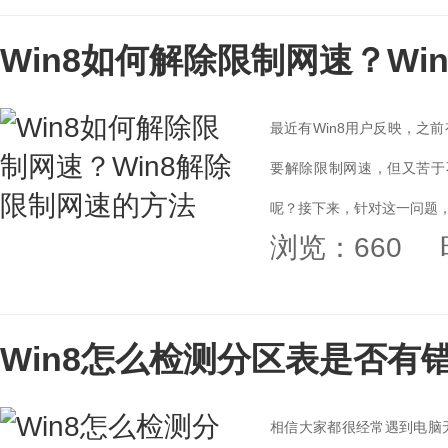
Win8如何解除限制网速？Wi
最近有Win8用户反映，之
要解除限制网速，但又苦于
呢？接下来，针对这一问题，小
浏览：660
Win8怎么检测分区表是否有
相信大家都很经常遇到电脑